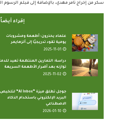
سكر من إخراج تامر مهدي، بالإضافة إلى فيلم الرسوم ال
إقراء أيضا
علماء يحذرون: أطعمة ومشروبات
يومية تقود تدريجيًا إلى ألزهايمر
2025-11-01
دراسة: التمارين المنتظمة تعيد للدما
لبرامج بإذاعات وتليفزيونات
أمين عام منظمة التع
توازنه بعد أضرار الأطعمة السريعة
 الإسلامي بمدينة الإنتاج...
يدعو الدول الأ
2025-11-02
2022-04-12
2022-04-12
جوجل تطلق ميزة “AI Inbox” لتلخيص
البريد الإلكتروني باستخدام الذكاء
الاصطناعي
2026-01-10