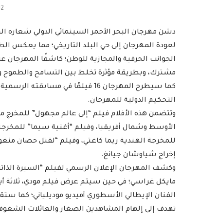
12
لعودة المهرجان إلى حي البلد التاريخي؛ مما يعكس ال
الجوانب الحرفية والمجازية للوطن؛ كاشفًا المهرجان
مشترك، وبطريقة مؤثرة تخلط بين التسامح والطموح وق
كما سيطرح المهرجان 16 فيلمًا في مس
التحكيم الدولية للمهرجان.
وتتضمن هذه الأفلام فيلم “إلى عالم مجهول” للمخرج
الأوسط وشمال أفريقيا، وفيلم “أغنية سيما” للمخرجة ال
للمخرجة الهندية ريما كاغتي، وفيلم “لقتل حصان منغول
إخراج شياوشان جيانغ.
وكشف المهرجان الإعلان الرسمي لفيلم “السيرة الذاتية” 
مايكل غراسي؛ في حين سيتم عرض فيلم مودي، ثلاثة أيام
الفنان الإيطالي الأسطوري أميديو موديلياني؛ كما ستقد
تهدف إلى إلهام المشاهدين الصغار والعائلات الشغوفة