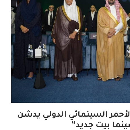
لأحمر السينمائي الدولي يدشن
نما بيت جديد”