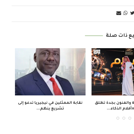
ع ذات صلة
عة
رغم الحرب وفقدان والدها..
مدرس لغة إنجليزية في
الفلسطينية صبا رباح الأولى...
يشق طريقه..