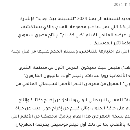
2024-11-
دشن مهرجان البحر الأحمر السينمائي الدولي شعاره الجديد لنسخته الرابعة 2024 “للسينما بيت جديد” كإشارة
طريقة التي يمر بها عبر مجموعة الأفلام، والذي يستكشف
 عن عرضه العالمي لفيلم “ضي كفيلم” بإنتاج مصري سعودي
وة تأثير الموسيقى.
ابقته الرسمية التي تم اختيارها للتنافس، وسيتم الحكم عليها من قبل لجنة
 مهدي فليفل حيث سيكون العرض الأول في منطقة الشرق
أفغانية رويا سادات، وفيلم “أولاد ماليجون الخارقون”
ي” الممول من مهرجان البحر الأحمر السينمائي العالمي من
للمغني البريطاني لروبي ويليامز؛ من إخراج وكتابة وإنتاج
 على حافة الجنون، وثاني فيلم من إخراج جوني ديب عن حياة
م نسخة المهرجان هذا العام برنامجًا مخصصًا من الأفلام التي
 بالأفلام، بما في ذلك أول فيلم موسيقي يعرضه المهرجان،