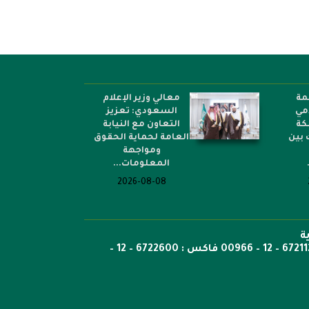
مة
معالي وزير الإعلام
امي
السعودي: تعزيز
كة
التعاون مع النيابة
 بين
العامة لحماية الحقوق
ومواجهة
المعلومات...
2026-08-08
ة
ص.ب: 6351 جدة الرمز 21442 هاتف 6722269 – 12 – 00966 هاتف : 6721121 – 12 – 00966 فاكس : 6722600 – 12 –