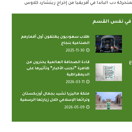
متحركة دب الباندا في أفريقيا من إخراج ريتشارد كلاوس
ً في نفس القسم
طلاب سعوديون يطلقون أول أقمارهم
الصناعية بنجاح
2025-11-30
غ
قادة الصحافة العالمية يحذرون من
الدارسون باكاديمية اتحاد اذاعات
اون الإسلامي
ظاهرة “تجنب الأخبار” وتأثيرها على
وتليفزيونات التعاون الإسلامي
عضاء...
الديمقراطية
يؤدون ...
2026-03-11
2022-02-16
ملكة ماليزيا تشيد بجمال أوزبكستان
وتراثها الإسلامي خلال زيارتها الرسمية
2026-05-09