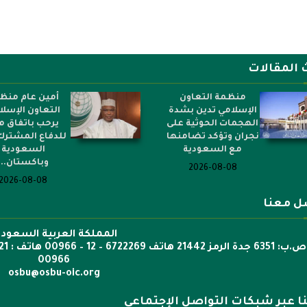
 المقالات
منظمة التعاون
أمين عام منظ
الإسلامي تدين بشدة
التعاون الإسل
الهجمات الحوثية على
يرحب باتفاق م
نجران وتؤكد تضامنها
للدفاع المشترك
مع السعودية
السعودية
وباكستان...
2026-08-08
2026-08-08
ل معنا
المملكة العربية السعودي
00966
osbu@osbu-oic.org
نا عبر شبكات التواصل الإجتماعي