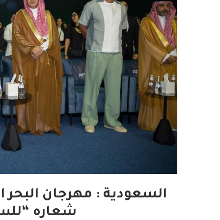
السعودية : مهرجان البحر ا
شعاره “للسي