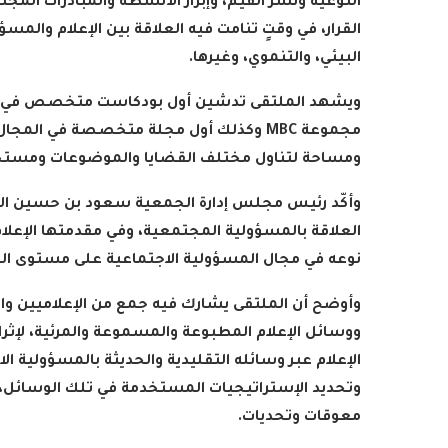
التوعية ونشر القيم، وإبراز الأنشطة والمبادرات الم
القرار، في وقتٍ تنامت فيه العلاقة بين الإعلام والم
البيئي، والتنموي، وغيرها
.
ويشهد الملتقى تدشين أول بودكاست متخصص في المس
مجموعة
MBC
وكذلك أول مجلة متخصصة في المجال ذا
ومساحة لتناول مختلف القضايا والموضوعات ومستج
وأكّد رئيس مجلس إدارة الجمعية سعود بن حسين الس
رامج بإذاعات وتليفزيونات
أمين عام منظمة التعا
لإسلامي بمدينة الإنتاج...
يدعو الدول الأعض
العلاقة بالمسؤولية المجتمعية، وفي مقدمتها الإعلام ب
2022-04-12
2022-04-12
نوعه في مجال المسؤولية الاجتماعية على مستوى ال
وأوضح أن الملتقى يشارك فيه جمع من الإعلاميين 
ووسائل الإعلام المطبوعة والمسموعة والمرئية، لإثرا
الإعلام عبر وسائله التقليدية والحديثة بالمسؤولية ال
وتحديد الإستراتيجيات المستخدمة في تلك الوسائل، وإب
معوقات وتحديات
.