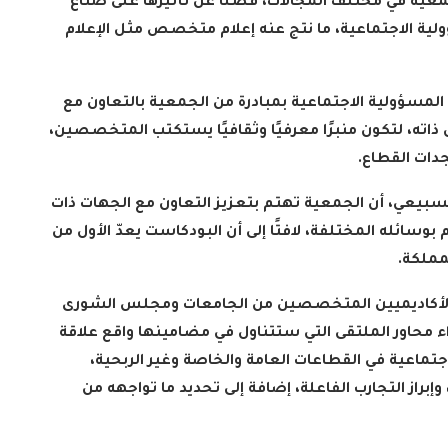
جتمعية في مختلف المجالات، فضلًا عن تأثيرها على صناع
سؤولية الاجتماعية، ما نتج عنه إعلام متخصص مثل الإعلام
ؤولية الاجتماعية بمبادرة من الجمعية بالتعاون مع
ته، لتكون منبرًا معرفيًا وثقافيًا يستكتب المتخصصين،
دات القطاع
.
الدارسون باكاديمية اتحاد اذاعات
بيعي، أن الجمعية تهتم بتعزيز التعاون مع الجهات ذات
ون الإسلامي
وتليفزيونات التعاون الإسلامي
اء...
وسائله المختلفة، لافتًا إلى أن البودكاست يعدّ الأول من
يؤدون ...
مملكة
.
2022-02-16
والأكاديميين المتخصصين من الجامعات ومجلس الشورى
ء محاور الملتقى التي ستتناول في مضامينها واقع علاقة
اجتماعية في القطاعات العامة والخاصة وغير الربحية،
راز التجارب الفاعلة، إضافة إلى تحديد ما تواجهه من