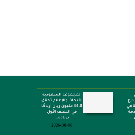
ملتقى “عرش الحرف” يستعرض فن
صناعة الكسوة الشريفة...
كتب مترجمة...
المجموعة السعودية
درع
للأبحاث والإعلام تحقق
ة في
34.8 مليون ريال أرباحًا
دمة
في النصف الأول
..
بزيادة...
2026-08-06