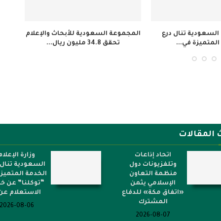
معهد الجزيرة للإعلام ينظم 3 دورات
إطلاق فيلم «تلفزيون المخرج»
لتأهيل النشء...
لاستعادة ذاكرة المجتمع الإيفواري...
 المقالات
اتحاد إذاعات
وزارة الإعلام
وتلفزيونات دول
السعودية تنال 
منظمة التعاون
الخدمة المتميز
الإسلامي يثمن
“توكلنا” عن خ
«اتفاق مكة» للدفاع
الاستعلام عن.
المشترك
2026-08-06
2026-08-07