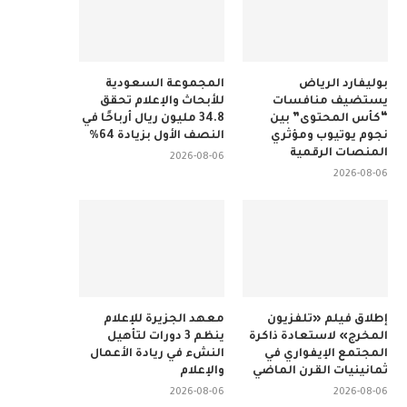
بوليفارد الرياض
المجموعة السعودية
يستضيف منافسات
للأبحاث والإعلام تحقق
“كأس المحتوى” بين
34.8 مليون ريال أرباحًا في
نجوم يوتيوب ومؤثري
النصف الأول بزيادة 64%
المنصات الرقمية
2026-08-06
2026-08-06
إطلاق فيلم «تلفزيون
معهد الجزيرة للإعلام
المخرج» لاستعادة ذاكرة
ينظم 3 دورات لتأهيل
المجتمع الإيفواري في
النشء في ريادة الأعمال
ثمانينيات القرن الماضي
والإعلام
2026-08-06
2026-08-06