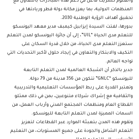
والعلوم كشريك فاعل في دعم هذه المبادرات بالتعاون مع
المنظمات الدولية، بما يعزز مكانة دولة قطر وريادتها في
تحقيق أهداف الرؤية الوطنية 2030.
بدورها، لفتت السيدة إيزابيل كيمبف مدير معهد اليونسكو
للتعلم مدى الحياة “UIL”، إلى أن جائزة اليونسكو لمدن التعلم
ستعزز التعلم مدى الحياة، من خلال قدرة السكان على
التكيف والابتكار والتعاون في إيجاد حلول لأكبر التحديات التي
تواجه العالم.
جدير بالذكر أن الشبكة العالمية لمدن التعلم التابعة
لليونسكو “GNLC” تتكون من 356 مدينة من 79 دولة.
وتعتبر القدرة على ربط المؤسسات التعليمية والتدريبية
والثقافية مع إشراك شركاء متنوعين، بمن في ذلك ممثلو
القطاع العام ومنظمات المجتمع المدني وأرباب العمل، من
السمات المميزة لمدن التعلم التابعة لليونسكو.
وتقوم هذه المدن بتعبئة الموارد عبر القطاعات لتعزيز
التعلم الشامل والجودة على جميع المستويات، من التعليم