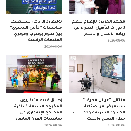
معهد الجزيرة للإعلام ينظم
بوليفارد الرياض يستضيف
3 دورات لتأهيل النشء في
منافسات “كأس المحتوى”
ريادة الأعمال والإعلام
بين نجوم يوتيوب ومؤثري
المنصات الرقمية
2026-08-06
2026-08-06
ملتقى “عرش الحرف”
إطلاق فيلم «تلفزيون
يستعرض فن صناعة
المخرج» لاستعادة ذاكرة
الكسوة الشريفة وجماليات
المجتمع الإيفواري في
خطي النسخ والثلث
ثمانينيات القرن الماضي
2026-08-06
2026-08-06