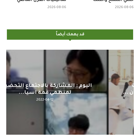
خطي النسخ والثلث
ثمانينيات القرن الماضي
2026-08-06
2026-08-06
قد يهمك أيضاً
اليوم : المشاركة بالاجتماع التحضيري
لمنظمي قمة اسيا...
2022-04-12