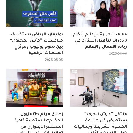
معهد الجزيرة للإعلام ينظم
بوليفارد الرياض يستضيف
3 دورات لتأهيل النشء في
منافسات “كأس المحتوى”
ريادة الأعمال والإعلام
بين نجوم يوتيوب ومؤثري
المنصات الرقمية
2026-08-06
2026-08-06
ملتقى “عرش الحرف”
إطلاق فيلم «تلفزيون
يستعرض فن صناعة
المخرج» لاستعادة ذاكرة
الكسوة الشريفة وجماليات
المجتمع الإيفواري في