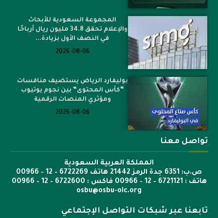
المجموعة السعودية للأبحاث
والإعلام تحقق 34.8 مليون ريال أرباحًا
في النصف الأول بزيادة...
2026-08-06
بوليفارد الرياض يستضيف منافسات
“كأس المحتوى” بين نجوم يوتيوب
ومؤثري المنصات الرقمية
2026-08-06
تواصل معنا
المملكة العربية السعودية
ص.ب: 6351 جدة الرمز 21442 هاتف 6722269 – 12 – 00966
هاتف : 6721121 – 12 – 00966 فاكس : 6722600 – 12 – 00966
osbu@osbu-oic.org
تابعنا عبر شبكات التواصل الإجتماعي