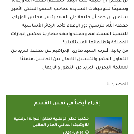
بن عيسى آل خليفة ملك البلاد المعظم، حفظه الله ورعاه،
وتحقيقًا للتوجيهات السديدة لصاحب السمو الملكي الأمير
سلمان بن حمد آل خليفة ولي العهد رئيس مجلس الوزراء،
حفظه الله، لترسيخ دور الإعلام كأحد الركائز الأساسية
للتنمية المستدامة، وجعله واجهة حضارية تعكس إنجازات
المملكة وتطلعاتها المستقبلية.
من جانبه، أعرب السيد طارق الإبراهيم عن تطلعه لمزيد من
التعاون المثمر والتنسيق الفعال بين الجانبين، متمنيًا
لمملكة البحرين المزيد من التطور والازدهار.
المصدر:بنا
إقراء أيضاً في نفس القسم
مكتبة قطر الوطنية تطلق البوابة الرقمية
للأرشيف العائلي العام المقبل
2024-08-14