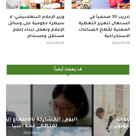
تدريب 30 صحفياً في
وزير الإعلام البنغلاديشي: لا
السنغال لتعزيز التغطية
سيطرة حكومية على وسائل
المهنية لقطاع الصناعات
الإعلام ونعمل لبناء إعلام
الاستخراجية
مستقل ومستدام
2026-08-08
2026-08-08
قد يهمك أيضاً
اليوم : المشاركة بالاجتماع التحضيري
لمنظمي قمة اسيا...
2022-04-12