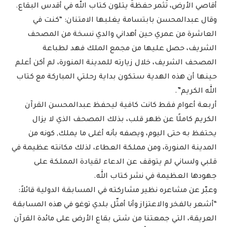
أقاصي الأرض، تُثمر حفظةً يتلون كتاب الله في أقدس البقاع.
وقال عبدالمحسن بابتسامة يغلبها الامتنان: “كنت في
العاشرة من عمري حين أهداني والدي نسخة من المصحف
الشريف، حصل عليها من مجمع الملك فهد لطباعة
المصحف الشريف، خلال زيارته للمدينة المنورة، لم أكن أعلم
حينها أن هذه الهدية ستكون بداية رحلتي المباركة مع كتاب
الله الكريم”.
أربعة أعوام فقط كانت كافية ليحفظ عبدالمحسن القرآن
الكريم كاملًا عن ظهر قلب، بذلك المصحف الذي لا يزال
يحتفظ به حتى اليوم، ويصفه بأنه أغلى ما يملك, كونه من
المدينة المنورة، ومن مملكة العطاء، لذلك مكانته عظيمة في
قلبي ولساني لم يتوقف عن الدعاء لقيادة المملكة على
جهودها العظيمة في نشر كتاب الله.
وعبّر عن مشاعره نظير مشاركته في المسابقة الدولية قائلاً:
“أشعر بالفخر والاعتزاز وأنا أمثّل بلدي توغو في هذه المسابقة
العريقة، التي جمعتنا من شتى بقاع الأرض على مائدة القرآن