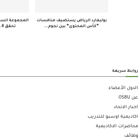
بوليفارد الرياض يستضيف منافسات
المجموعة السعو
“كأس المحتوى” بين نجوم...
تحقق 34.8 مليون ريال...
روابط سريعة
الدول الأعضاء
عن OSBU
اخبار الاتحاد
اكاديمية اوسبو للتدريب
محاضرات الاكاديمية
وظائف