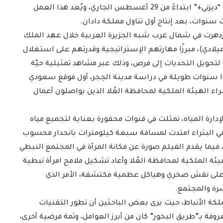
الساعة 8 مساءً بتوقيت المملكة، فيما يُتاح عبر منصة “ديزني+” ابتداءً من 29 أغسطس الجاري، ويُعد هذا العمل
ث سنوات، بعد إنتاج أول تناول مملكة دادان.
ازدهرت في شمال غرب شبه الجزيرة العربية خلال عهد الملك
الميلادي)، مبرزًا مهارتهم الإستراتيجية وقدرتهم على استغلال
تحويل التحديات إلى فرص، وذلك عبر مشاهد تمثيلية حيّة
 سنوات طويلة في دراسة مدينة الحِجر، أول موقع سعودي
راء الهيئة الملكية لمحافظة العُلا الذين يواصلون أعمال
لإدارة المياه، تمثلت في قنوات محفورة بعناية لتجميع مياه
في البتراء امتدت لمسافة سبعة كيلومترات بانحدار محسوب
 فيما يقدم الفيلم صورة عن مكانة المرأة في المجتمع النبطي
ئة الملكية لمحافظة العُلا وأعاد تشكيل ملامح امرأة نبطية
دًا على نقش صخري وهياكل عظمية مكتشفة، الأمر الذي
رة والمجتمع.
لكة الأنباط، حيث يرى بعض الباحثين أن تطور التقنيات
عروفة بـ”طريق البخور” كان من أبرز العوامل، وثمة فرضية أخرى،