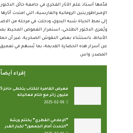
قدّمها أستاذ علم الآثار الفخري في جامعة حائل الدكتور 
الإمبراطوريتين الرومانية والفارسية، التي امتدت آثاره
إلى نمط الحياة شبه البدوي، ودخلت في مرحلة من الا
ويُعزى الدكتور الطلحي، استمرار الغموض المحيط بمصير
الأنباط، باستثناء بعض النقوش الصخرية، غير أن حملا
عن أسرار هذه الحضارة القديمة، بما يُسهم في تعميق ف
المصدر: واس
إقراء أيضا
معرض القاهرة للك
مليون زائر مع ختام فعالياته
2025-02-06
“الإعلامي القطري” يختتم ورشة
“التحدث أمام الجمهور” لكبار القدر