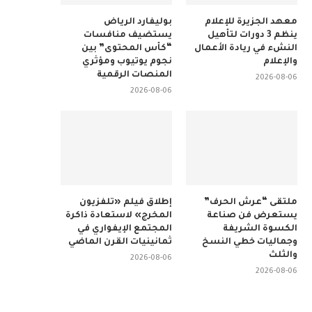
معهد الجزيرة للإعلام
بوليفارد الرياض
ينظم 3 دورات لتأهيل
يستضيف منافسات
النشء في ريادة الأعمال
“كأس المحتوى” بين
والإعلام
نجوم يوتيوب ومؤثري
المنصات الرقمية
2026-08-06
2026-08-06
ملتقى “عرش الحرف”
إطلاق فيلم «تلفزيون
يستعرض فن صناعة
المخرج» لاستعادة ذاكرة
الكسوة الشريفة
المجتمع الإيفواري في
وجماليات خطي النسخ
ثمانينيات القرن الماضي
والثلث
2026-08-06
2026-08-06