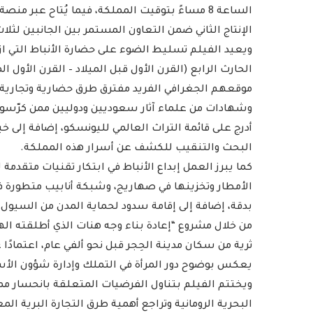
الإنتاج الثاني ضمن التعاون المستمر بين الجانبين لثلا
ويعيد الفيلم تسليط الضوء على حضارة الأنباط التي 
الحارث الرابع (القرن الأول قبل الميلاد – القرن الأول 
موقعهم الجغرافي الفريد مفترق طرق حضارية وتجارية ل
وشهادات من علماء آثار سعوديين ودوليين ممن كرّسوا
أدرج على قائمة التراث العالمي لليونسكو، إضافة إلى خب
البحث والتنقيب للكشف عن أسرار هذه المملكة.
كما يبرز العمل إبداع الأنباط في ابتكار تقنيات متقدمة 
الأمطار وتخزينها في صهاريج، وشبكة أنابيب متطورة 
بدقة، إضافة إلى إقامة سدود لحماية المدن من السيول،
من خلال مشروع “إعادة بناء وجه هنات الذي أطلقته الهي
ثرية من سكان مدينة الحِجر قبل نحو ألفي عام، اعتما
يعكس بوضوح دور المرأة في التملك وإدارة شؤون الأس
ويختتم الفيلم بتناول الفرضيات المتعلقة بانحسار مم
البحرية الرومانية وتراجع أهمية طرق التجارة البرية الم