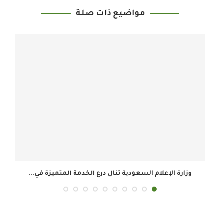
مواضيع ذات صلة
ي...
المجموعة السعودية للأبحاث والإعلام تحقق 34.8 مليون ريال...