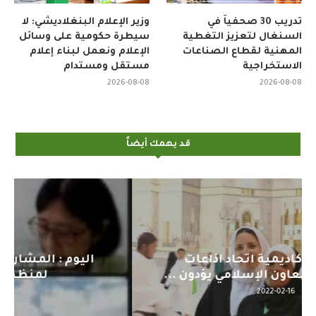
تدريب 30 صحفياً في
وزير الإعلام البنغلاديشي: لا
السنغال لتعزيز التغطية
سيطرة حكومية على وسائل
المهنية لقطاع الصناعات
الإعلام ونعمل لبناء إعلام
الاستخراجية
مستقل ومستدام
2026-08-08
2026-08-08
قد يهمك أيضاً
اليوم : المشاركة بالاجتماع التحضيري
لمنظمي قمة اسيا...
2022-04-12