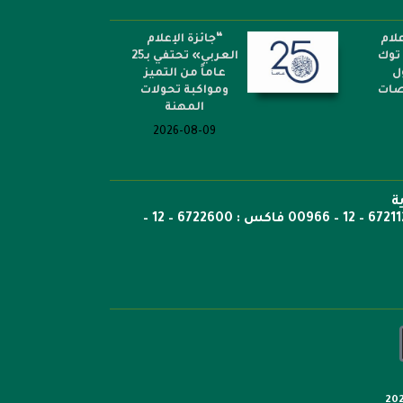
لام
“جائزة الإعلام
توك
العربي» تحتفي بـ25
ل
عاماً من التميز
نصات
ومواكبة تحولات
المهنة
2026-08-09
ة
ص.ب: 6351 جدة الرمز 21442 هاتف 6722269 – 12 – 00966 هاتف : 6721121 – 12 – 00966 فاكس : 6722600 – 12 –