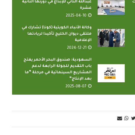
ت
عبدالله الثاني للإبداع في دورتها الثانية
عشرة
2025-04-10
وكالة الأنباء الكويتية (كونا) تشارك في
ملتقى ديوان الخليج تأكيدا لريادتها
الإعلامية
2024-12-21
الدارسون باكاديمية اتحاد اذاعات
ن الإسلامي
وتليفزيونات التعاون الإسلامي
اء...
السعودية: صندوق البحر الأحمر يفتح
يؤدون ...
باب التقديم للجولة الرابعة لدعم
2022-02-16
المشاريع السينمائية في مرحلة “ما
بعد الإنتاج”
2025-08-07