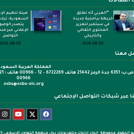
 المقالات
“العربي 2» تطلق
هيئة تنظيم الإع
خريطة برامجية جديدة
السعودية: تيك 
في سبتمبر لتعزيز
يتصدر الوصو
المحتوى الثقافي
الإعلاني عبر م
والتاريخي
التواصل
2026-08-09
2026-08-09
ل معنا
المملكة العربية السعودي
00966
osbu@osbu-oic.org
نا عبر شبكات التواصل الإجتماعي
 الحقوق محفوظة اتحاد اذاعات وتلفزيونات دول منظمة التعاون الإسلامي 2025