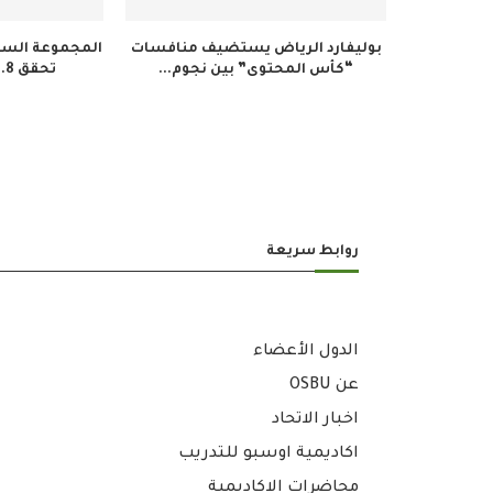
بوليفارد الرياض يستضيف منافسات
المجموعة السعو
“كأس المحتوى” بين نجوم...
تحقق 34.8 مليون ريال...
روابط سريعة
الدول الأعضاء
عن OSBU
اخبار الاتحاد
اكاديمية اوسبو للتدريب
محاضرات الاكاديمية