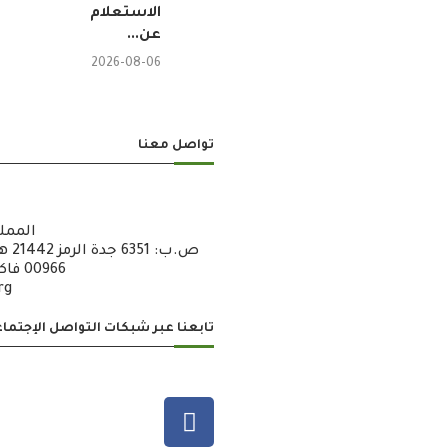
الاستعلام
عن...
2026-08-06
تواصل معنا
الممل
00966 فاكس : 6722600 – 12 – 00966
rg
تابعنا عبر شبكات التواصل الإجتما