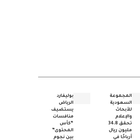
المجموعة
بوليفارد
السعودية
الرياض
للأبحاث
يستضيف
والإعلام
منافسات
تحقق 34.8
“كأس
مليون ريال
المحتوى”
أرباحًا في
بين نجوم