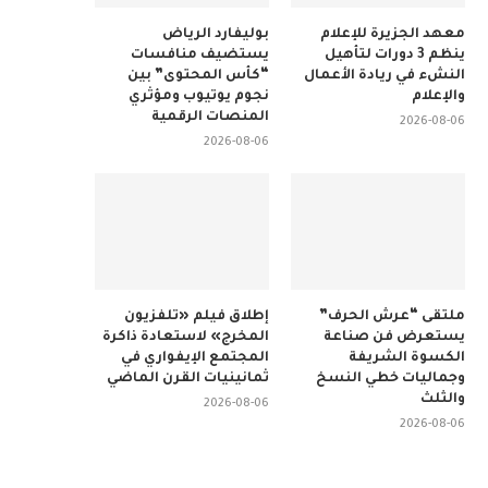
معهد الجزيرة للإعلام
بوليفارد الرياض
ينظم 3 دورات لتأهيل
يستضيف منافسات
النشء في ريادة الأعمال
“كأس المحتوى” بين
والإعلام
نجوم يوتيوب ومؤثري
المنصات الرقمية
2026-08-06
2026-08-06
ملتقى “عرش الحرف”
إطلاق فيلم «تلفزيون
يستعرض فن صناعة
المخرج» لاستعادة ذاكرة
الكسوة الشريفة
المجتمع الإيفواري في
وجماليات خطي النسخ
ثمانينيات القرن الماضي
والثلث
2026-08-06
2026-08-06