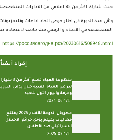
حيث شارك اكثر من 85 اعلامي من الادارات المتخصصة بهيئات الاذاعة والتليفزيون في الدول الاعضاء بالاتحاد .
وتأتي هذة الدورة فى اطار حرص اتحاد اذاعات وتليفزيونا
المتخصصة في الاعلام و الرقمي منه خاصة لاعضاءه سو
https://россиясегодня.рф/20230616/508948.html
إقراء أيضا
منظومة المياه تضخ أكثر من 3 م
لتر من المياه العذبة خلال يومي التروية
وعرفة واليوم الأول للعيد
2024-06-17
مهرجان الدوحة للأفلام 2025 يفتتح
فعالياته بفيلم يوثق جرائم الاحتلال
الاسرائيلي ضد الأطفال
2025-09-17