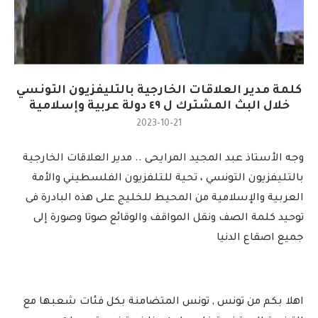
كلمة مدير العلاقات الخارجية بالتليفزيون التونسي
خلال البث المشترك ل ٤٩ دولة عربية وإسلامية
2023-10-21
وجه الأستاذ عبد المجيد المرايحى .. مدير العلاقات الخارجية
بالتليفزيون التونسي ، تحية للتلفزيون الفلسطيني والأمة
العربية والإسلامية من المحيط للخليج على هذه البادرة فى
توحيد كلمة الصف ونقل المواقف والوقائع صوتا وصورة إلى
جميع اصقاع الدنيا
اهلا بكم من تونس , تونس المتضامنة بكل فئات شعبها مع