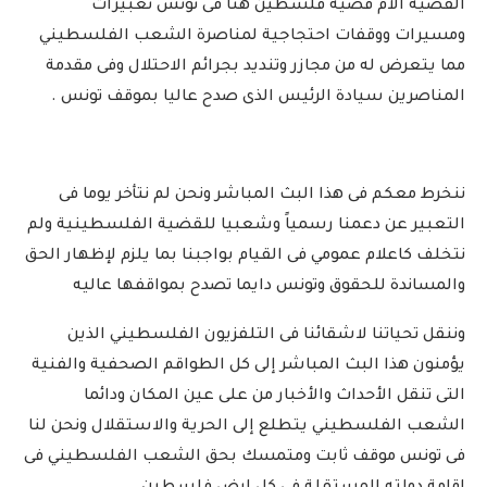
القضية الام قضية فلسطين هنا فى تونس تعبيرات
ومسيرات ووقفات احتجاجية لمناصرة الشعب الفلسطيني
مما يتعرض له من مجازر وتنديد بجرائم الاحتلال وفى مقدمة
المناصرين سيادة الرئيس الذى صدح عاليا بموقف تونس .
ننخرط معكم فى هذا البث المباشر ونحن لم نتأخر يوما فى
التعبير عن دعمنا رسمياً وشعبيا للقضية الفلسطينية ولم
نتخلف كاعلام عمومي فى القيام بواجبنا بما يلزم لإظهار الحق
والمساندة للحقوق وتونس دايما تصدح بمواقفها عاليه
وننقل تحياتنا لاشقائنا فى التلفزيون الفلسطيني الذين
يؤمنون هذا البث المباشر إلى كل الطواقم الصحفية والفنية
التى تنقل الأحداث والأخبار من على عين المكان ودائما
الشعب الفلسطيني يتطلع إلى الحرية والاستقلال ونحن لنا
فى تونس موقف ثابت ومتمسك بحق الشعب الفلسطيني فى