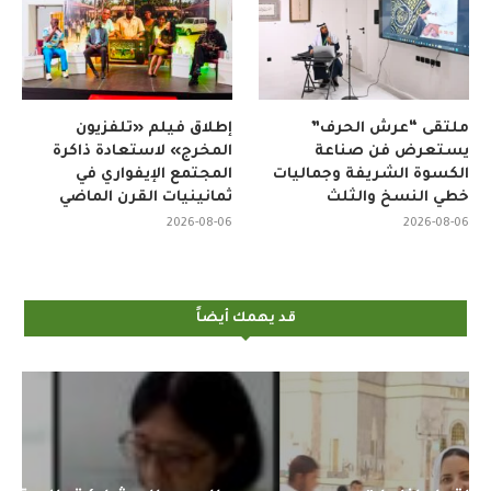
ملتقى “عرش الحرف”
إطلاق فيلم «تلفزيون
يستعرض فن صناعة
المخرج» لاستعادة ذاكرة
الكسوة الشريفة وجماليات
المجتمع الإيفواري في
خطي النسخ والثلث
ثمانينيات القرن الماضي
2026-08-06
2026-08-06
قد يهمك أيضاً