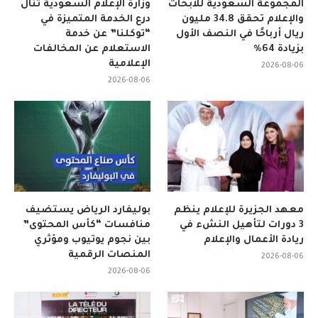
المجموعة السعودية للأبحاث
وزارة الإعلام السعودية تنال
والإعلام تحقق 34.8 مليون
درع الخدمة المتميزة في
ريال أرباحًا في النصف الأول
“توكلنا” عن خدمة
بزيادة 64%
الاستعلام عن المخالفات
الإعلامية
2026-08-06
2026-08-06
معهد الجزيرة للإعلام ينظم
بوليفارد الرياض يستضيف
3 دورات لتأهيل النشء في
منافسات “كأس المحتوى”
ريادة الأعمال والإعلام
بين نجوم يوتيوب ومؤثري
المنصات الرقمية
2026-08-06
2026-08-06