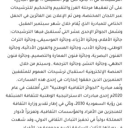
الترشيحات في 11 جائزة حتى يوم الخميس 11 يوليو الجاري،
على أن تعقبها مرحلة الفرز والتقييم والتحكيم للترشيحات
عبر اللجان المختصة، ومن ثم الإعلان عن الفائزين في الحفل
الختامي للمبادرة الذي يُقام خلال شهر سبتمبر المقبل.
وتشمل الجوائز الإحدى عشر التي تُستقبل فيها الترشيحات:
جائزة الأفلام، وجائزة الأزياء، وجائزة الموسيقى، وجائزة التراث
الوطني، وجائزة الأدب، وجائزة المسرح والفنون الأدائية، وجائزة
الفنون البصرية، وجائزة فنون العمارة والتصميم، وجائزة فنون
الطهي، وجائزة النشر، وجائزة الترجمة , وسيتم من خلال
المنصة الإلكترونية استقبال ترشيحات العموم للمثقفين
المتميزين الذين حققوا إنجازات في إحدى هذه المسارات.
وتُعد مبادرة “الجوائز الثقافية الوطنية” التي أُطلقت في عام
2020م إحدى مبادرات الاستراتيجية الوطنية للثقافة المنبثقة
عن رؤية السعودية 2030، وتأتي في إطار تقدير وزارة الثقافة
للمنجزين من الأفراد والمؤسسات الثقافية، وتعزيزاً لأدوار
المملكة دولياً في تحفيز التبادل الثقافي الدولي، وقد شهدت