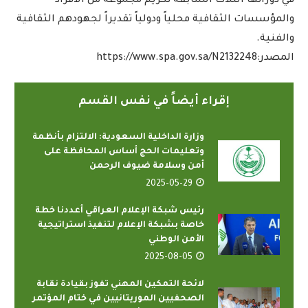
في دوراتها الثلاث السابقة تكريم مجموعة من الأفراد
والمؤسسات الثقافية محلياً ودولياً تقديراً لجهودهم الثقافية
والفنية.
المصدر:https://www.spa.gov.sa/N2132248
إقراء أيضاً في نفس القسم
وزارة الداخلية السعودية: الالتزام بأنظمة
وتعليمات الحج أساس المحافظة على
أمن وسلامة ضيوف الرحمن
2025-05-29
رئيس شبكة الإعلام العراقي أعددنا خطة
خاصة بشبكة الإعلام لتنفيذ استراتيجية
الأمن الوطني
2025-08-05
لائحة التمكين المهني تفوز بقيادة نقابة
الصحفيين الموريتانيين في ختام المؤتمر