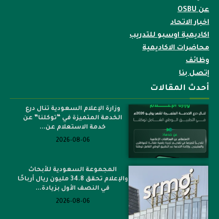
عن OSBU
اخبار الاتحاد
اكاديمية اوسبو للتدريب
محاضرات الاكاديمية
وظائف
إتصل بنا
أحدث المقالات
وزارة الإعلام السعودية تنال درع
الخدمة المتميزة في “توكلنا” عن
خدمة الاستعلام عن...
2026-08-06
المجموعة السعودية للأبحاث
والإعلام تحقق 34.8 مليون ريال أرباحًا
في النصف الأول بزيادة...
2026-08-06