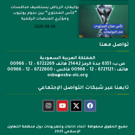
بوليفارد الرياض يستضيف منافسات
“كأس المحتوى” بين نجوم يوتيوب
ومؤثري المنصات الرقمية
2026-08-06
تواصل معنا
المملكة العربية السعودية
ص.ب: 6351 جدة الرمز 21442 هاتف 6722269 – 12 – 00966
هاتف : 6721121 – 12 – 00966 فاكس : 6722600 – 12 – 00966
osbu@osbu-oic.org
تابعنا عبر شبكات التواصل الإجتماعي
جميع الحقوق محفوظة اتحاد اذاعات وتلفزيونات دول منظمة التعاون
الإسلامي 2025