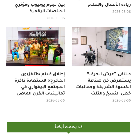
ريادة الأعمال والإعلام
بين نجوم يوتيوب ومؤثري
المنصات الرقمية
2026-08-06
2026-08-06
ملتقى “عرش الحرف”
إطلاق فيلم «تلفزيون
يستعرض فن صناعة
المخرج» لاستعادة ذاكرة
الكسوة الشريفة وجماليات
المجتمع الإيفواري في
خطي النسخ والثلث
ثمانينيات القرن الماضي
2026-08-06
2026-08-06
قد يهمك أيضاً