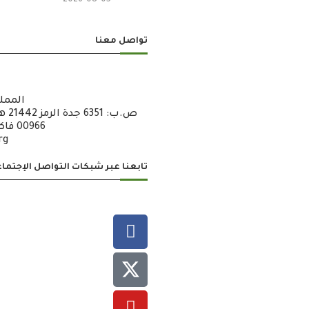
تواصل معنا
الممل
00966 فاكس : 6722600 – 12 – 00966
rg
تابعنا عبر شبكات التواصل الإجتما