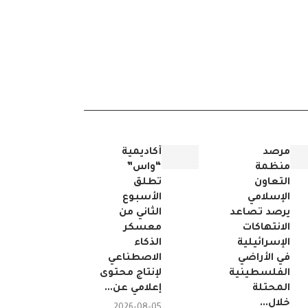
مرصد
أكاديمية
منظمة
“واس”
التعاون
تطلق
الإسلامي
الأسبوع
يرصد تصاعد
الثاني من
الانتهاكات
معسكر
الإسرائيلية
الذكاء
في الأراضي
الاصطناعي
الفلسطينية
لإنتاج محتوى
المحتلة
إعلامي عن...
خلال...
2026-08-05