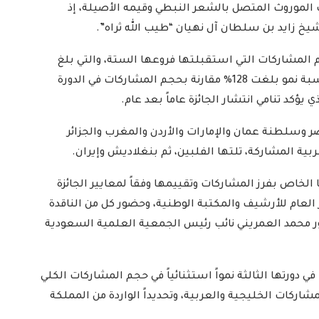
 الموروث المتصل بالشعر النبطي وقيمه الأصيلة، إذ
يخ زايد بن سلطان آل نهيان “طيب الله ثراه”.
حجم المشاركات التي استقبلتها فروعها الستة، والتي بلغ
عددها 601 ترشيح من 24 دولة، منها 19 دولة عربية، وبنسبة نمو بلغت 128% مقارنة بحجم المشاركات في الدورة
 وسلطنة عمان والإمارات والأردن والمغرب والجزائر
ربية المشاركة، تلتها الفلبين، ثم بنغلاديش وإيران.
 الخاص بفرز المشاركات وتقييمها وفقاً لمعايير الجائزة
العام للأرشيف والمكتبة الوطنية، وحضور كل من الناقدة
تور محمد العمريني نائب رئيس الجمعية العلمية السعودية
 دورتها الثالثة نمواً استثنائياً في حجم المشاركات الكلي
شاركات الخليجية والعربية، وتحديداً الواردة من المملكة