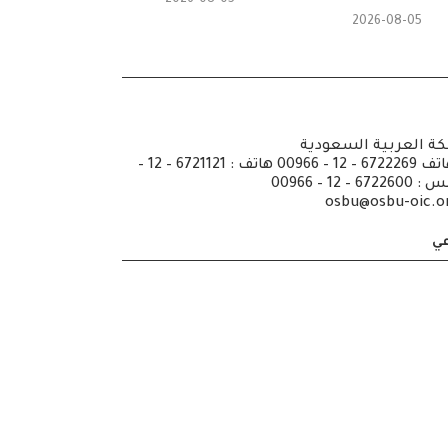
2026-08-05
كة العربية السعودية
ص.ب: 6351 جدة الرمز 21442 هاتف 6722269 – 12 – 00966 هاتف : 6721121 – 12 –
osbu@osbu-oic.o
عي