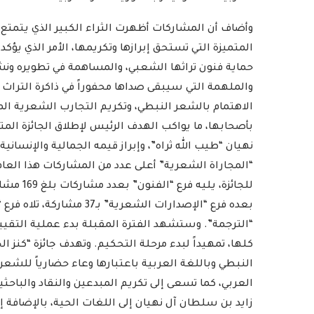
وأضاف أن المشاركات أظهرت الثراء الكبير الذي يتمتع ب
المتميزة التي تستحق إبرازها وتكريمها، الأمر الذي يؤكد
حماية فنون تراثها الشعبي، والمساهمة في تطويره ونشر
والملهمة التي سيبقى صداها محفوراً في ذاكرة التراث ا
الاهتمام بالشعر النبطي، وتكريم التجارب الشعرية ال
بأصحابها، ما يواكب الهدف الرئيس لإطلاق الجائزة ال
نهيان “طيب الله ثراه”، وإبراز قيمه الجمالية والإنساني
بعده فرع “الإصدارات الشعر
“الترجمة”. وستشهد الفترة المقبلة بدء عملية التقيي
كلها، تمهيداً لبدء مرحلة التحكيم. وتهدف جائزة “كنز 
النبطي وباللغة العربية باعتبارها وعاء حضارياً للش
العربي، كما تسعى إلى تكريم المبدعين والنقاد والباح
زايد بن سلطان آل نهيان إلى اللغات الحية، بالإضافة 