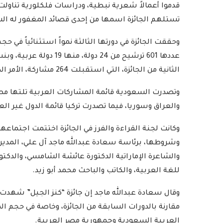
قدموا أعمالاً شعرية نبطية، ودراسات فلكلورية تناولت
تستلهم الجائزة اسمها من إحدى قصائد المغفور له الش
وحققت الجائزة في دورتها الثالثة نمواً استثنائياً في 
الثانية من الجائزة، التي استقبلت 264 مشاركة، الأمر الذي يؤكد تنامي انتشار الجائزة عاماً بعد عام.
وتصدرت السعودية قائمة المشاركات العربية تلتها مصر
والعراق وسوريا، فيما تصدرت تركيا قائمة الدول غير الع
وكانت لجنة القراءة والفرز في الجائزة اختتمت اجتماعها
وشروطها، برئاسة سعادة عبدالله ماجد آل علي، المدير 
والشاعرة الإماراتية الدكتورة عائشة الشامسي، والدك
للغة العربية، والكاتب والباحث محمد أبو زيد.
وقال سعادة عبدالله ماجد إن جائزة “كنز الجيل” شهدت في
مقارنة بالدورات السابقة من الجائزة، وخاصة في حجم الم
العربية السعودية وجمهورية مصر العربية.