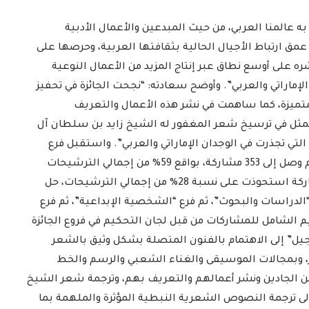
ه عالمنا العربي، من حيث المبدعين والأعمال الأدبية
 عمق ارتباط الأجيال الحالية بثقافتها العربية، وحرصها على
ه على أوسع نطاق عبر إنتاج المزيد من الأعمال النوعية
لإماراتي والعربي”. وأوضح سعادته: “نجحت الجائزة في تحفيز
متميزة، كما ساهمت في نشر هذه الأعمال والتعريف
متمثل في ترسيخ شعر المغفور له الشيخ زايد بن سلطان آل
ة التي تجذرت في الوجدان الإماراتي والعربي”. واستقبل فرع
“المجاراة الشعرية” أعلى عدد من المشاركات هذا العام وصل إلى 353 مشاركة، بواقع 59% من إجمالي الترشيحات
للجائزة، يليه فرع “الفنون” بعدد مشاركات بلغ 169 مشاركة استحوذت على نسبة 28% من إجمالي الترشيحات، حل
ية” بـ37 مشاركة، تلاه فرع “الدراسات والبحوث”، ثم فرع “الشخصية الإبداعية”، ثم فرع
م الشامل للمشاركات من قبل لجان التحكيم في فروع الجائزة
الجيل” إلى الاهتمام بالفنون المتصلة بشكل وثيق بالشعر
عر، وبمجالات الموسيقى والغناء الشعبي والرسم والخط
ثين الجادين ونشر أعمالهم والتعريف بهم، وترجمة شعر الشيخ
إلى ترجمة النصوص الشعرية النبطية المؤثرة والملهمة بما