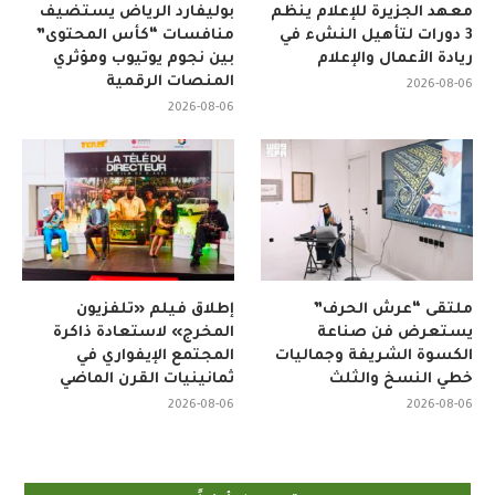
معهد الجزيرة للإعلام ينظم
بوليفارد الرياض يستضيف
3 دورات لتأهيل النشء في
منافسات “كأس المحتوى”
ريادة الأعمال والإعلام
بين نجوم يوتيوب ومؤثري
المنصات الرقمية
2026-08-06
2026-08-06
ملتقى “عرش الحرف”
إطلاق فيلم «تلفزيون
يستعرض فن صناعة
المخرج» لاستعادة ذاكرة
الكسوة الشريفة وجماليات
المجتمع الإيفواري في
خطي النسخ والثلث
ثمانينيات القرن الماضي
2026-08-06
2026-08-06