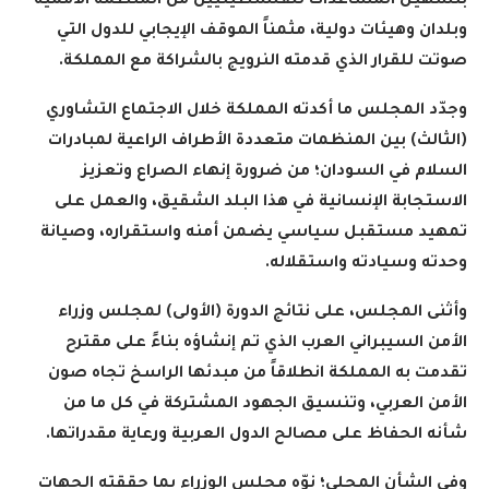
بتسهيل المساعدات للفلسطينيين من المنظمة الأممية
وبلدان وهيئات دولية، مثمناً الموقف الإيجابي للدول التي
صوتت للقرار الذي قدمته النرويج بالشراكة مع المملكة
.
وجدّد المجلس ما أكدته المملكة خلال الاجتماع التشاوري
(الثالث) بين المنظمات متعددة الأطراف الراعية لمبادرات
السلام في السودان؛ من ضرورة إنهاء الصراع وتعزيز
الاستجابة الإنسانية في هذا البلد الشقيق، والعمل على
تمهيد مستقبل سياسي يضمن أمنه واستقراره، وصيانة
وحدته وسيادته واستقلاله
.
وأثنى المجلس، على نتائج الدورة (الأولى) لمجلس وزراء
الأمن السيبراني العرب الذي تم إنشاؤه بناءً على مقترح
تقدمت به المملكة انطلاقاً من مبدئها الراسخ تجاه صون
الأمن العربي، وتنسيق الجهود المشتركة في كل ما من
شأنه الحفاظ على مصالح الدول العربية ورعاية مقدراتها
.
وفي الشأن المحلي؛ نوّه مجلس الوزراء بما حققته الجهات