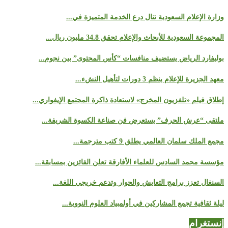
وزارة الإعلام السعودية تنال درع الخدمة المتميزة في...
المجموعة السعودية للأبحاث والإعلام تحقق 34.8 مليون ريال...
بوليفارد الرياض يستضيف منافسات “كأس المحتوى” بين نجوم...
معهد الجزيرة للإعلام ينظم 3 دورات لتأهيل النشء...
إطلاق فيلم «تلفزيون المخرج» لاستعادة ذاكرة المجتمع الإيفواري...
ملتقى “عرش الحرف” يستعرض فن صناعة الكسوة الشريفة...
مجمع الملك سلمان العالمي يطلق 9 كتب مترجمة...
مؤسسة محمد السادس للعلماء الأفارقة تعلن الفائزين بمسابقة...
السنغال تعزز برامج التعايش والحوار وتدعم خريجي اللغة...
ليلة ثقافية تجمع المشاركين في أولمبياد العلوم النووية...
إنستغرام