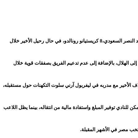
فبراير 2026 – كشف تقرير صحفي إنجليزي عن تصدر النجم المصري محمد صلاح، لاعب نادي ليفربول الإنجليزي، قائمة المرشحين لخلافة قائد النصر السعودي،8 كريستيانو رونالدو، في حال رحيل الأخير خلال
 إلى الهلال، بالإضافة إلى عدم تدعيم الفريق بصفقات قوية خلال
لاف الأخير مع مدربه في ليفربول آرني سلوت التكهنات حول مستقبله،
مكن للنادي توفير المبلغ واستفادة مالية من انتقاله، بينما يظل اللاعب
نتخب مصر في الأشهر المقبلة
.