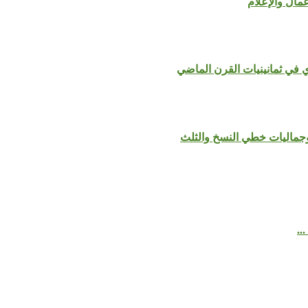
ي في ثمانينيات القرن الماضي
ماليات خطي النسخ والثلث
..