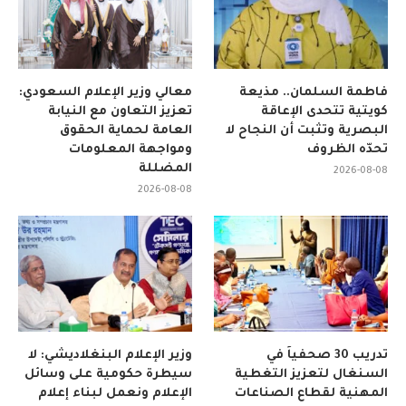
فاطمة السلمان.. مذيعة
معالي وزير الإعلام السعودي:
كويتية تتحدى الإعاقة
تعزيز التعاون مع النيابة
البصرية وتثبت أن النجاح لا
العامة لحماية الحقوق
تحدّه الظروف
ومواجهة المعلومات
المضللة
2026-08-08
2026-08-08
تدريب 30 صحفياً في
وزير الإعلام البنغلاديشي: لا
السنغال لتعزيز التغطية
سيطرة حكومية على وسائل
المهنية لقطاع الصناعات
الإعلام ونعمل لبناء إعلام