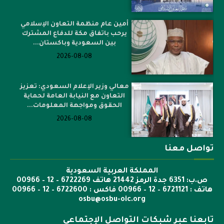
أمين عام منظمة التعاون الإسلامي
يرحب باتفاق مكة للدفاع المشترك
بين السعودية وباكستان...
2026-08-08
معالي وزير الإعلام السعودي: تعزيز
التعاون مع النيابة العامة لحماية
الحقوق ومواجهة المعلومات...
2026-08-08
تواصل معنا
المملكة العربية السعودية
ص.ب: 6351 جدة الرمز 21442 هاتف 6722269 – 12 – 00966
هاتف : 6721121 – 12 – 00966 فاكس : 6722600 – 12 – 00966
osbu@osbu-oic.org
تابعنا عبر شبكات التواصل الإجتماعي