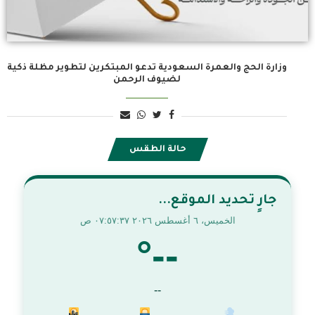
وزارة الحج والعمرة السعودية تدعو المبتكرين لتطوير مظلة ذكية
لضيوف الرحمن
حالة الطقس
جارٍ تحديد الموقع...
الخميس، ٦ أغسطس ٢٠٢٦ ٠٧:٥٧:٣٩ ص
--°
--