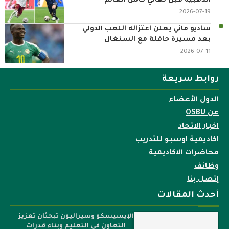
الذهبية قبل نهائي كأس العالم
2026-07-19
ساديو ماني يعلن اعتزاله اللعب الدولي
بعد مسيرة حافلة مع السنغال
2026-07-11
روابط سريعة
الدول الأعضاء
عن OSBU
اخبار الاتحاد
اكاديمية اوسبو للتدريب
محاضرات الاكاديمية
وظائف
إتصل بنا
أحدث المقالات
الإيسيسكو وسيراليون تبحثان تعزيز
التعاون في التعليم وبناء قدرات