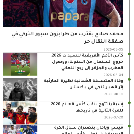
محمد صلاح يقترب من طرابزون سبور التركي في
صفقة انتقال حر
2026-08-05
كأس الأمم الأفريقية للسيدات 2026:
خروج السنغال من البطولة، ووصول
المغرب والجزائر إلى ربع النهائي
2026-08-04
وفاة المتسلقة العُمانية نظيرة الحارثية
إثر انهيار ثلجي في باكستان
2026-08-01
إسبانيا تتوج بلقب كأس العالم 2026
للمرة الثانية في تاريخها
2026-07-20
ميسي ويامال يتصدران سباق الكرة